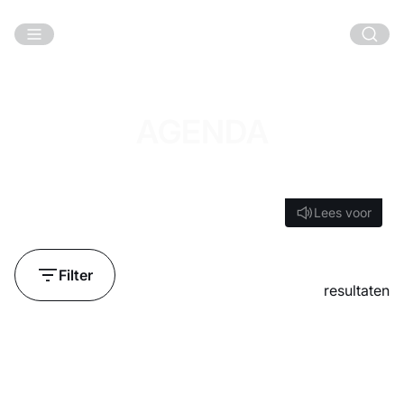
Ga naar hoofdinhoud
AGENDA
Lees voor
Lees voor
Filter
resultaten
Laden...