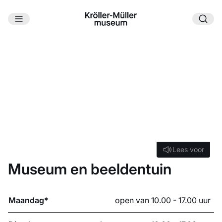
Ga naar hoofdinhoud
OPENINGSTIJDEN
Welkom in het Kröller-Müller Museum. Midden in Het
Nationale Park De Hoge Veluwe geniet je van een hele
dag kunst, natuur en architectuur.
Lees voor
Lees voor
Museum en beeldentuin
Maandag*
open van 10.00 - 17.00 uur