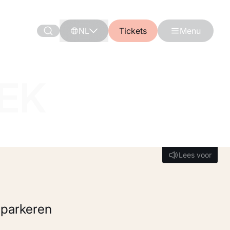
NL
Tickets
Menu
OEK
Lees voor
Lees voor
 parkeren