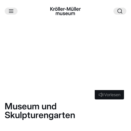
Zum Hauptinhalt
ÖFFNUNGSZEITEN
Willkommen im Kröller-Müller Museum. Erleben Sie
einen unvergesslichen Tag voller Kunst, Natur und
Architektur im Herzen des Nationalparks De Hoge
Veluwe.
Vorlesen
Vorlesen
Museum und
Skulpturengarten