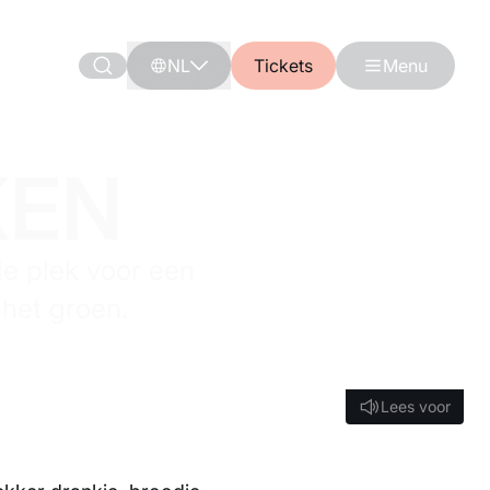
NL
Tickets
Menu
KEN
le plek voor een
 het groen.
Lees voor
Lees voor