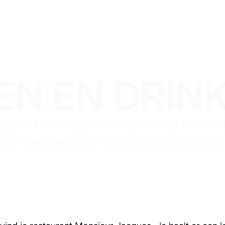
EN EN DRIN
auze? Ons museumrestaurant is de idea
ie of een heerlijke lunch, met uitzicht op