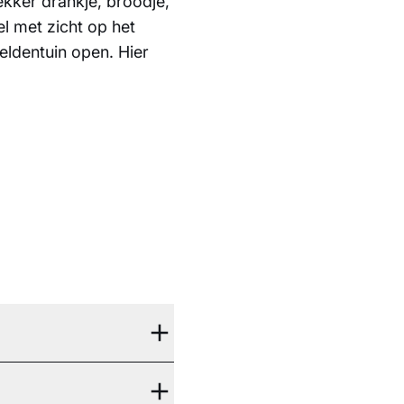
ekker drankje, broodje,
el met zicht op het
eldentuin open. Hier