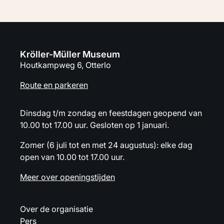
Kröller-Müller Museum? Op onze Tijdlijn vind je
collectie in het m
alle verhalen over het ontstaan van het
topstukken van on
museum en de collectie. Maak kennis met
Gogh en Piet Mondr
oprichter Helene Kröller-Müller en haar man
beeldenzaal en wa
Anton. En ontmoet haar opvolgers: directeuren
verzameling van He
Sam van Deventer, Bram Hammacher, Rudi
oude meesters tot
Oxenaar, Evert van Straaten en alle
Gogh galerij zie je
Kröller-Müller Museum
kunstenaars en architecten met wie zij
Goghschilderijen, e
Houtkampweg 6, Otterlo
samenwerkten.
en het futurisme 
krijg je in één be
de kunst van de n
Route en parkeren
eeuw.
Dinsdag t/m zondag en feestdagen geopend van
10.00 tot 17.00 uur. Gesloten op 1 januari.
Zomer (6 juli tot en met 24 augustus): elke dag
open van 10.00 tot 17.00 uur.
Meer over openingstijden
Over de organisatie
Pers