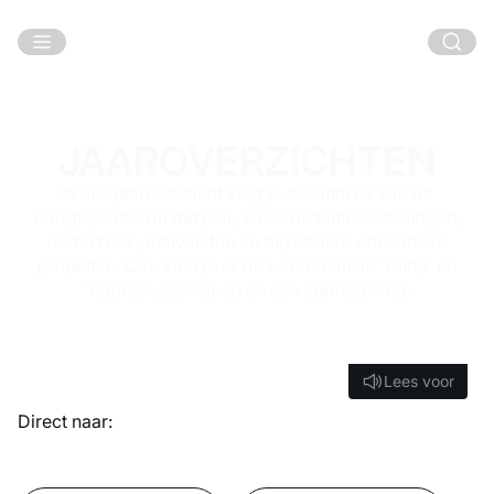
Ga naar hoofdinhoud
JAAROVERZICHTEN
In ons jaaroverzicht krijg je een indruk van de
hoogtepunten in dat jaar, zoals de tentoonstellingen,
onderzoek, activiteiten en bijzondere educatieve
projecten. Ook vind je er de voornaamste 'facts' en
'figures', aankopen en een jaarrekening.
Lees voor
Lees voor
Direct naar: