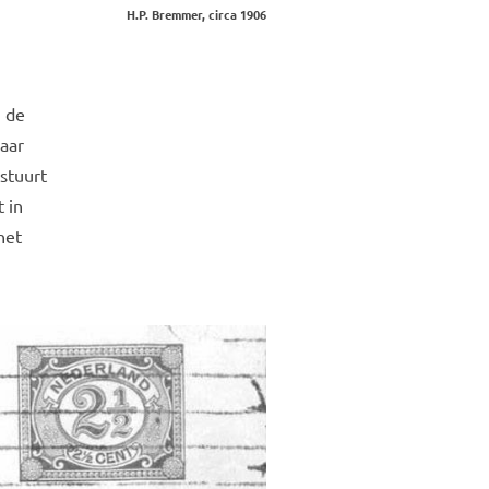
H.P. Bremmer, circa 1906
j de
naar
stuurt
 in
het