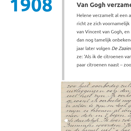
1908
Van Gogh verzam
Helene verzamelt al een a
richt ze zich voornameli
van Vincent van Gogh, en 
dan nog tamelijk onbeken
jaar later volgen
De Zaaier
ze: ‘Als ik de citroenen va
paar citroenen naast – zoo