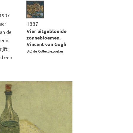
 1907
aar
1887
Vier uitgebloeide
van de
zonnebloemen,
 een
Vincent van Gogh
ijft
Uit: de Collectiezoeker
jd een