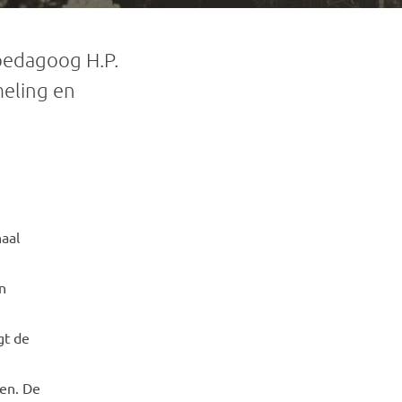
pedagoog H.P.
meling en
naal
n
gt de
ken. De