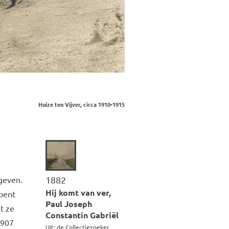
Huize ten Vijver, circa 1910-1915
 geven.
1882
Hij komt van ver,
opent
Paul Joseph
t ze
Constantin Gabriël
1907
Uit: de Collectiezoeker