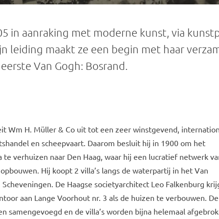
05 in aanraking met moderne kunst, via kunst
n leiding maakt ze een begin met haar verza
 eerste Van Gogh: Bosrand.
it Wm H. Müller & Co uit tot een zeer winstgevend, internatio
rtshandel en scheepvaart. Daarom besluit hij in 1900 om het
 te verhuizen naar Den Haag, waar hij een lucratief netwerk va
 opbouwen. Hij koopt 2 villa’s langs de waterpartij in het Van
n Scheveningen. De Haagse societyarchitect Leo Falkenburg krij
ntoor aan Lange Voorhout nr. 3 als de huizen te verbouwen. De
den samengevoegd en de villa’s worden bijna helemaal afgebro