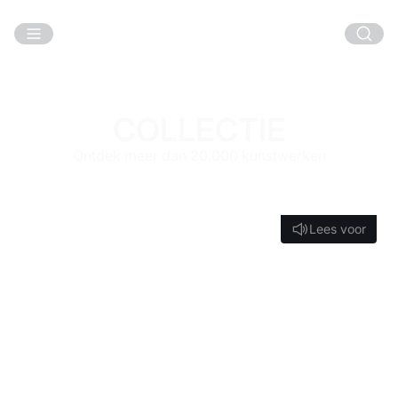
Ga naar hoofdinhoud
COLLECTIE
Ontdek meer dan 20.000 kunstwerken
Lees voor
Lees voor