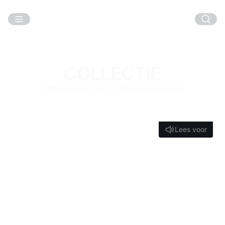
Ga naar hoofdinhoud
COLLECTIE
Ontdek meer dan 20.000 kunstwerken
Lees voor
Lees voor