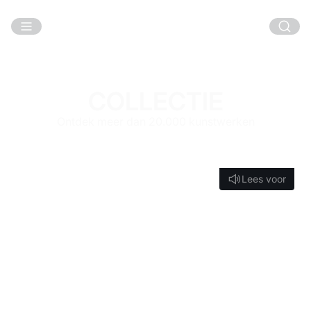
Ga naar hoofdinhoud
COLLECTIE
Ontdek meer dan 20.000 kunstwerken
Lees voor
Lees voor