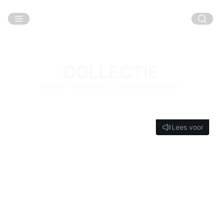
Ga naar hoofdinhoud
COLLECTIE
Ontdek meer dan 20.000 kunstwerken
Lees voor
Lees voor