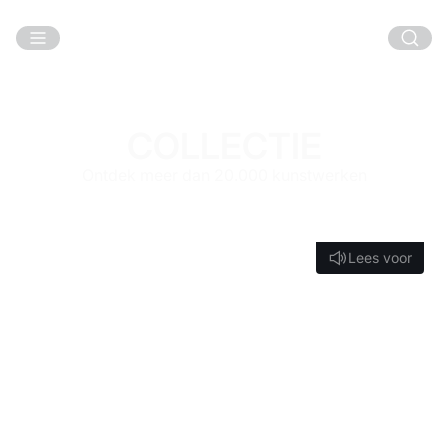
Ga naar hoofdinhoud
COLLECTIE
Ontdek meer dan 20.000 kunstwerken
Lees voor
Lees voor