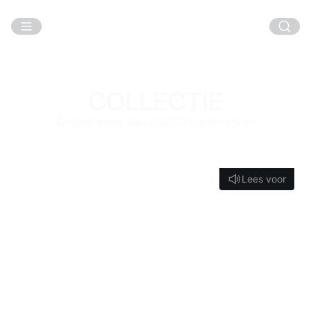
Ga naar hoofdinhoud
COLLECTIE
Ontdek meer dan 20.000 kunstwerken
Lees voor
Lees voor