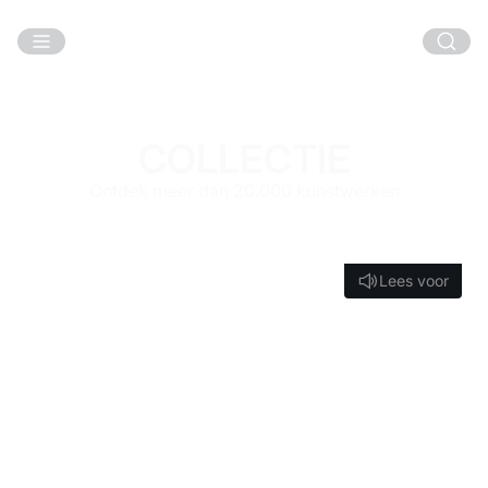
Ga naar hoofdinhoud
COLLECTIE
Ontdek meer dan 20.000 kunstwerken
Lees voor
Lees voor