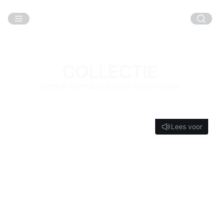
Ga naar hoofdinhoud
COLLECTIE
Ontdek meer dan 20.000 kunstwerken
Lees voor
Lees voor