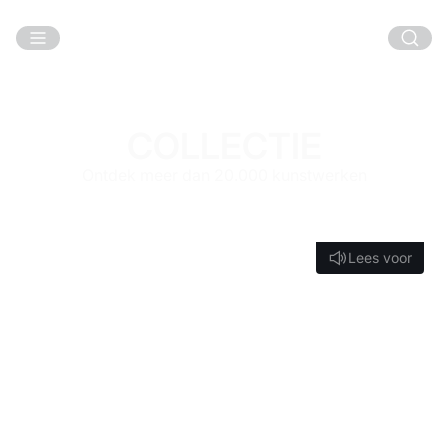
Ga naar hoofdinhoud
COLLECTIE
Ontdek meer dan 20.000 kunstwerken
Lees voor
Lees voor