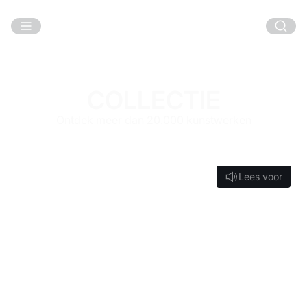
Ga naar hoofdinhoud
COLLECTIE
Ontdek meer dan 20.000 kunstwerken
Lees voor
Lees voor