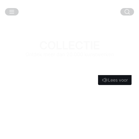
Ga naar hoofdinhoud
COLLECTIE
Ontdek meer dan 20.000 kunstwerken
Lees voor
Lees voor