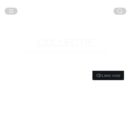
Ga naar hoofdinhoud
COLLECTIE
Ontdek meer dan 20.000 kunstwerken
Lees voor
Lees voor