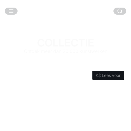
Ga naar hoofdinhoud
COLLECTIE
Ontdek meer dan 20.000 kunstwerken
Lees voor
Lees voor