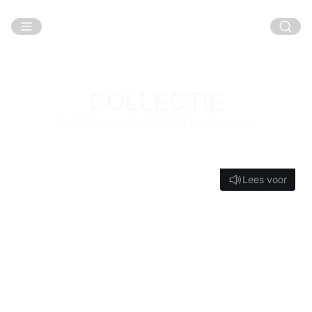
Ga naar hoofdinhoud
COLLECTIE
Ontdek meer dan 20.000 kunstwerken
Lees voor
Lees voor