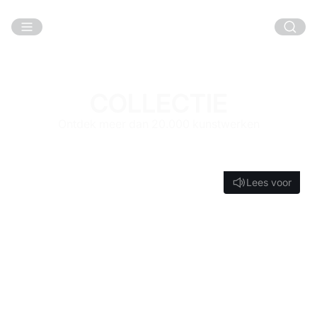
Ga naar hoofdinhoud
COLLECTIE
Ontdek meer dan 20.000 kunstwerken
Lees voor
Lees voor