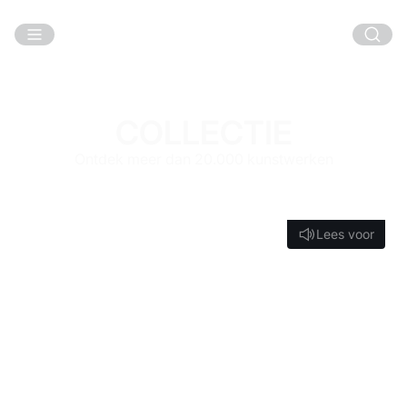
Ga naar hoofdinhoud
COLLECTIE
Ontdek meer dan 20.000 kunstwerken
Lees voor
Lees voor