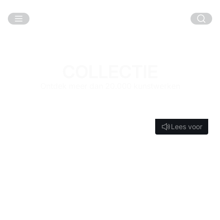
Ga naar hoofdinhoud
COLLECTIE
Ontdek meer dan 20.000 kunstwerken
Lees voor
Lees voor