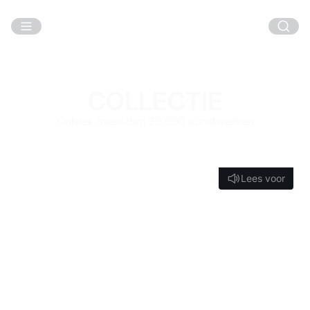
Ga naar hoofdinhoud
COLLECTIE
Ontdek meer dan 20.000 kunstwerken
Lees voor
Lees voor