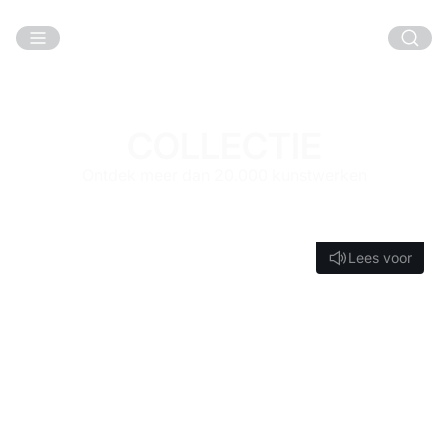
Ga naar hoofdinhoud
COLLECTIE
Ontdek meer dan 20.000 kunstwerken
Lees voor
Lees voor