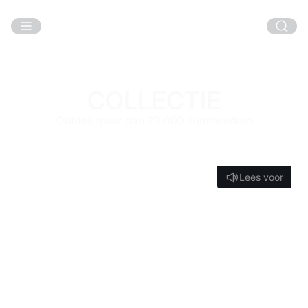
Ga naar hoofdinhoud
COLLECTIE
Ontdek meer dan 20.000 kunstwerken
Lees voor
Lees voor