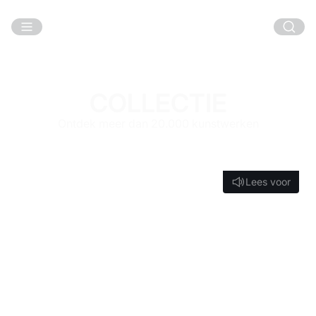
Ga naar hoofdinhoud
COLLECTIE
Ontdek meer dan 20.000 kunstwerken
Lees voor
Lees voor