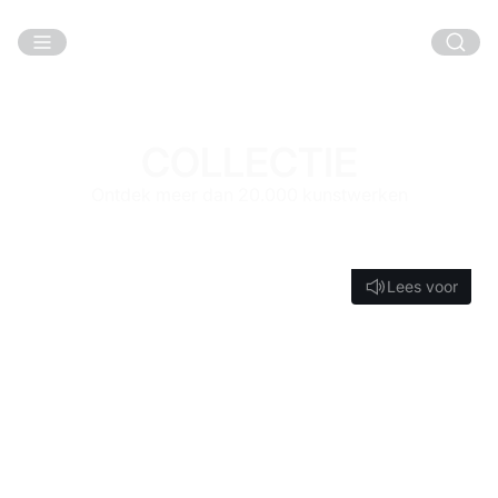
Ga naar hoofdinhoud
COLLECTIE
Ontdek meer dan 20.000 kunstwerken
Lees voor
Lees voor