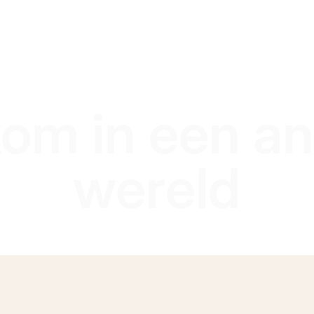
om in een a
wereld