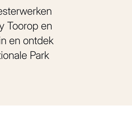
esterwerken
ey Toorop en
in en ontdek
ionale Park