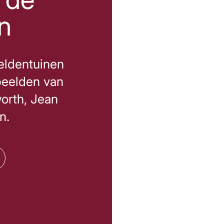
n
eldentuinen
beelden van
orth, Jean
n.