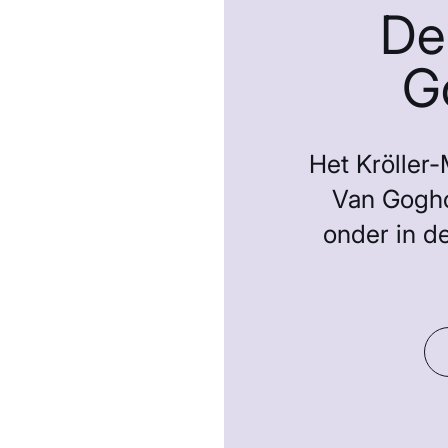
De
G
Het Kröller
Van Goghc
onder in d