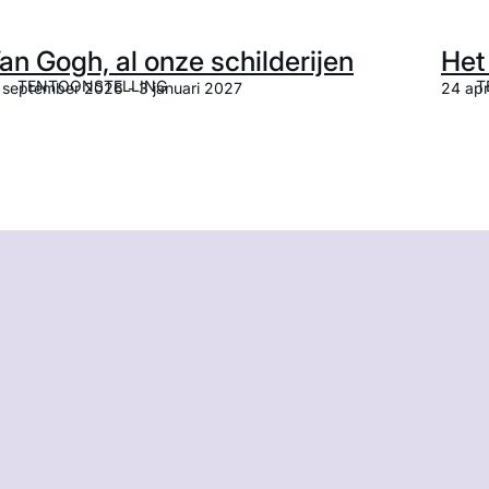
an Gogh, al onze schilderijen
Het
TENTOONSTELLING
T
 september 2026 - 3 januari 2027
24 apr