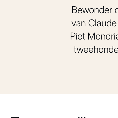
Bewonder d
van Claude 
Piet Mondri
tweehonder