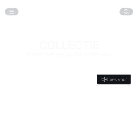
Ga naar hoofdinhoud
COLLECTIE
Ontdek meer dan 20.000 kunstwerken
Lees voor
Lees voor