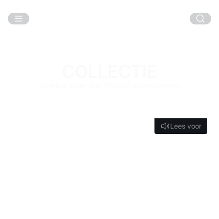
Ga naar hoofdinhoud
COLLECTIE
Ontdek meer dan 20.000 kunstwerken
Lees voor
Lees voor