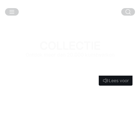
Ga naar hoofdinhoud
COLLECTIE
Ontdek meer dan 20.000 kunstwerken
Lees voor
Lees voor