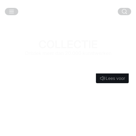
Ga naar hoofdinhoud
COLLECTIE
Ontdek meer dan 20.000 kunstwerken
Lees voor
Lees voor