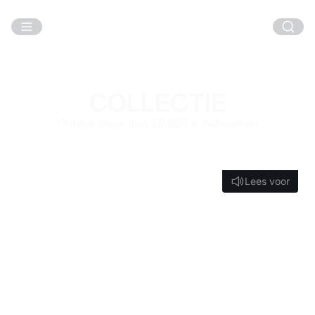
Ga naar hoofdinhoud
COLLECTIE
Ontdek meer dan 20.000 kunstwerken
Lees voor
Lees voor