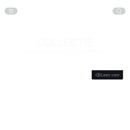
Ga naar hoofdinhoud
COLLECTIE
Ontdek meer dan 20.000 kunstwerken
Lees voor
Lees voor