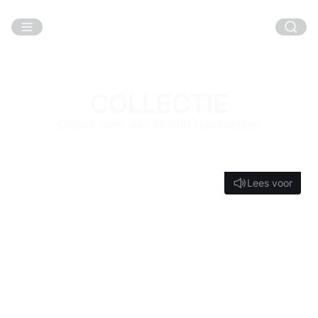
Ga naar hoofdinhoud
COLLECTIE
Ontdek meer dan 20.000 kunstwerken
Lees voor
Lees voor