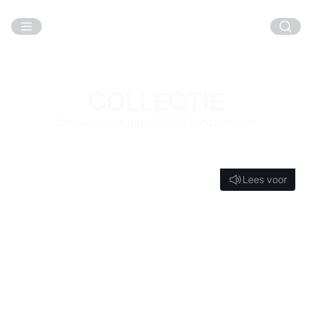
Ga naar hoofdinhoud
COLLECTIE
Ontdek meer dan 20.000 kunstwerken
Lees voor
Lees voor