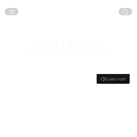
Ga naar hoofdinhoud
COLLECTIE
Ontdek meer dan 20.000 kunstwerken
Lees voor
Lees voor