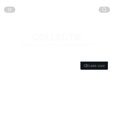
Ga naar hoofdinhoud
COLLECTIE
Ontdek meer dan 20.000 kunstwerken
Lees voor
Lees voor