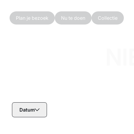
Ga naar hoofdinhoud
Plan je bezoek
Nu te doen
Collectie
NI
Datum