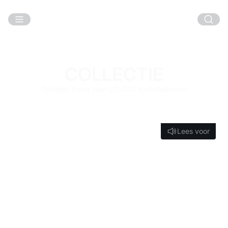
Ga naar hoofdinhoud
COLLECTIE
Ontdek meer dan 20.000 kunstwerken
Lees voor
Lees voor